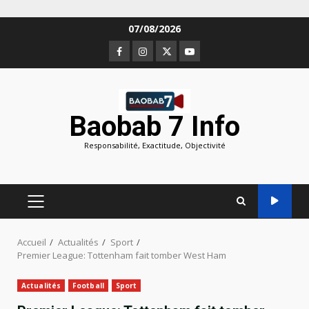
Aller
07/08/2026
au
Facebook
Instagram
Twitter
Youtube
contenu
Baobab 7 Info
Responsabilité, Exactitude, Objectivité
MENU
PRINCIPAL
Accueil
Actualités
Sport
Premier League: Tottenham fait tomber West Ham
Actualités
Football
Sport