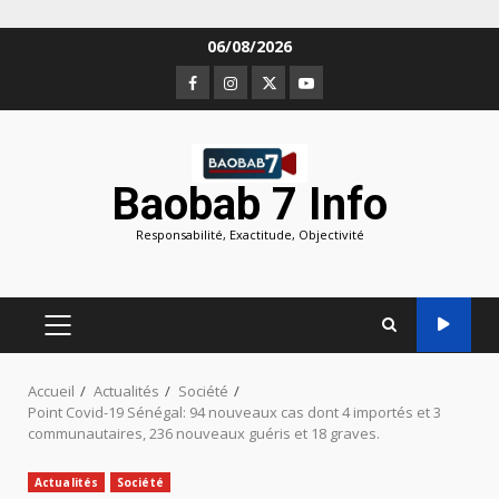
Aller
06/08/2026
au
Facebook
Instagram
Twitter
Youtube
contenu
Baobab 7 Info
Responsabilité, Exactitude, Objectivité
MENU
PRINCIPAL
Accueil
Actualités
Société
Point Covid-19 Sénégal: 94 nouveaux cas dont 4 importés et 3
communautaires, 236 nouveaux guéris et 18 graves.
Actualités
Société