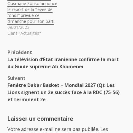
Ousmane Sonko annonce
le report de la ‘’levée de
fonds’’ prévue ce
dimanche pour son parti
08/01/2023
Dans "Actualités"
Navigation
Précédent
La télévision d’État iranienne confirme la mort
d’article
du Guide suprême Ali Khamenei
Suivant
Fenêtre Dakar Basket – Mondial 2027 (Q): Les
Lions signent un 2e succès face à la RDC (75-56)
et terminent 2e
Laisser un commentaire
Votre adresse e-mail ne sera pas publiée.
Les