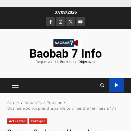
Aller
07/08/2026
au
Facebook
Instagram
Twitter
Youtube
contenu
Baobab 7 Info
Responsabilité, Exactitude, Objectivité
MENU
PRINCIPAL
Accueil
Actualités
Politique
Ousmane Sonko prend la parole ce dimanche 1er mars à 17h
Actualités
Politique