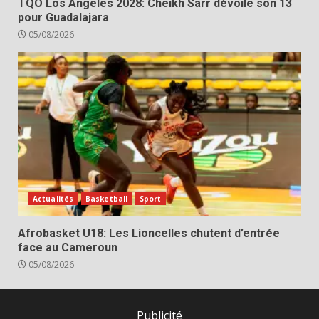
TQO Los Angeles 2028: Cheikh Sarr dévoile son 13
pour Guadalajara
05/08/2026
Actualités
Basketball
Sport
Afrobasket U18: Les Lioncelles chutent d’entrée
face au Cameroun
05/08/2026
Publicité