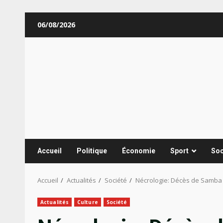
Aller
06/08/2026
au
contenu
Accueil
Politique
Économie
Sport
Soc
Accueil
Actualités
Société
Nécrologie: Décès de Samba M
Actualités
Culture
Société