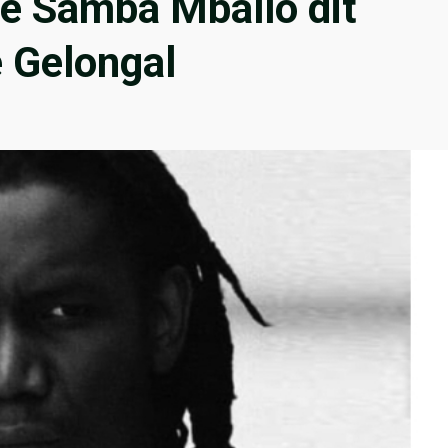
de Samba Mballo dit
e Gelongal