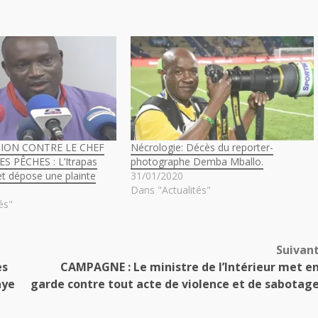
SION CONTRE LE CHEF
Nécrologie: Décès du reporter-
S PÊCHES : L’Itrapas
photographe Demba Mballo.
et dépose une plainte
31/01/2020
Dans "Actualités"
és"
Suivan
es
CAMPAGNE : Le ministre de l’Intérieur met e
aye
garde contre tout acte de violence et de sabotag