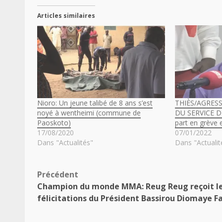
Articles similaires
Nioro: Un jeune talibé de 8 ans s’est
THIÈS/AGRES
noyé à wentheimi (commune de
DU SERVICE DE
Paoskoto)
part en grève 
17/08/2020
07/01/2022
Dans "Actualités"
Dans "Actualit
Navigation
Précédent
Champion du monde MMA: Reug Reug reçoit l
d’article
félicitations du Président Bassirou Diomaye F