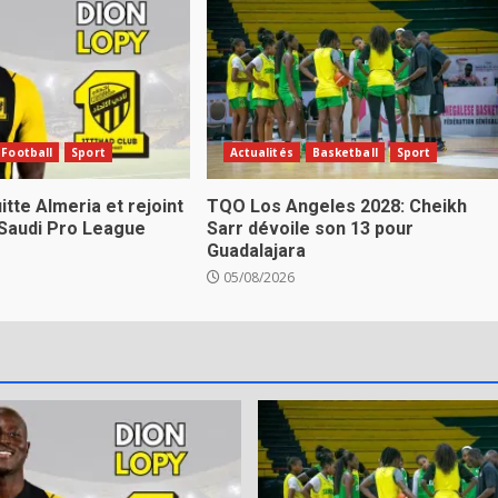
Football
Sport
Actualités
Basketball
Sport
itte Almeria et rejoint
TQO Los Angeles 2028: Cheikh
 Saudi Pro League
Sarr dévoile son 13 pour
Guadalajara
05/08/2026