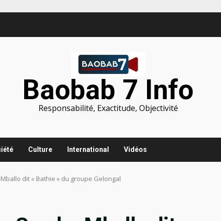
Baobab 7 Info
Responsabilité, Exactitude, Objectivité
iété
Culture
International
Vidéos
ballo dit « Bathie » du groupe Gelongal