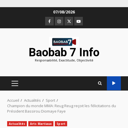
Aller
07/08/2026
au
Facebook
Instagram
Twitter
Youtube
contenu
Baobab 7 Info
Responsabilité, Exactitude, Objectivité
MENU
PRINCIPAL
Accueil
Actualités
Sport
Champion du monde MMA: Reug Reug reçoit les félicitations du
Président Bassirou Diomaye Faye
Actualités
Arts Martiaux
Sport