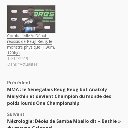
Combat MMA: Débuts
réussis de Reug Reug, le
monstre physique (1.96m,
120kg)
14/12/2019
Dans "Actualités"
Navigation
Précédent
MMA : le Sénégalais Reug Reug bat Anatoly
d’article
Malykhin et devient Champion du monde des
poids lourds One Championship
Suivant
Nécrologie: Décès de Samba Mballo dit « Bathie »