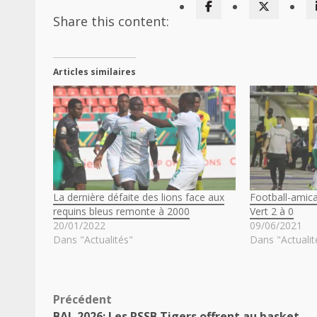
Share this content:
Articles similaires
La dernière défaite des lions face aux
Football-amica
requins bleus remonte à 2000
Vert 2 à 0
20/01/2022
09/06/2021
Dans "Actualités"
Dans "Actualit
Navigation
Précédent
BAL 2026: Les RSSB Tigers offrent au basket