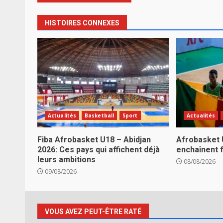
HISTOIRES CONNEXES
Actualités
Basketball
Sport
Actualités
Fiba Afrobasket U18 – Abidjan
Afrobasket 
2026: Ces pays qui affichent déjà
enchaînent f
leurs ambitions
08/08/2026
09/08/2026
VOUS AVEZ PEUT-ÊTRE RATÉ