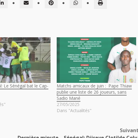
l: Le Sénégal bat le Cap-
Matchs amicaux de juin : Pape Thiaw
publie une liste de 26 joueurs, sans
Sadio Mané
és"
27/05/2025
Dans "Actualités"
Suivan
Dernière minute – Sénégal: Djireye Clotilde Coly