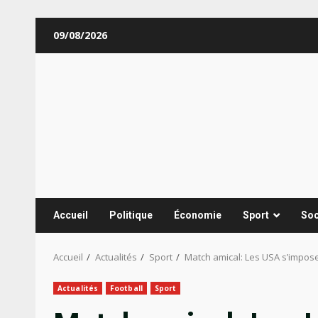
Aller
09/08/2026
au
contenu
Accueil
Politique
Économie
Sport
Soc
Accueil
Actualités
Sport
Match amical: Les USA s’impose
Actualités
Football
Sport