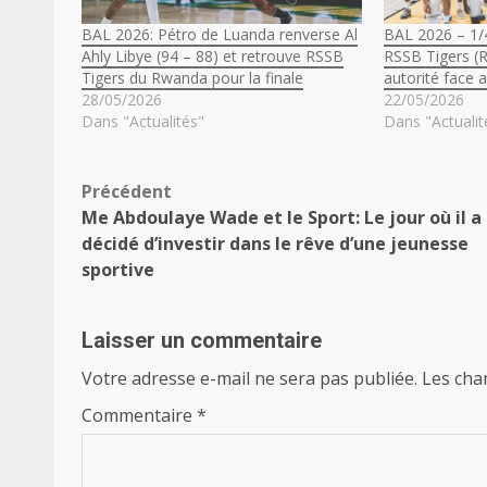
BAL 2026: Pétro de Luanda renverse Al
BAL 2026 – 1/4 
Ahly Libye (94 – 88) et retrouve RSSB
RSSB Tigers (
Tigers du Rwanda pour la finale
autorité face 
28/05/2026
22/05/2026
Dans "Actualités"
Dans "Actualit
Navigation
Précédent
Me Abdoulaye Wade et le Sport: Le jour où il a
d’article
décidé d’investir dans le rêve d’une jeunesse
sportive
Laisser un commentaire
Votre adresse e-mail ne sera pas publiée.
Les cha
Commentaire
*