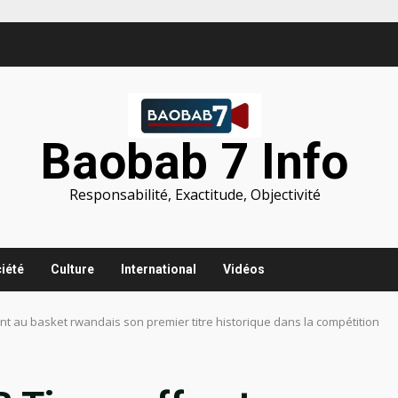
Baobab 7 Info
Responsabilité, Exactitude, Objectivité
iété
Culture
International
Vidéos
ent au basket rwandais son premier titre historique dans la compétition