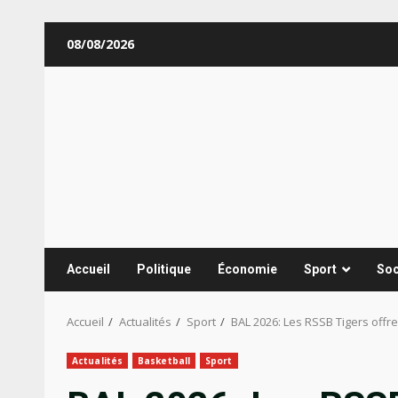
Aller
08/08/2026
au
contenu
Accueil
Politique
Économie
Sport
Soc
Accueil
Actualités
Sport
BAL 2026: Les RSSB Tigers offr
Actualités
Basketball
Sport