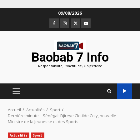
Aller
09/08/2026
au
Facebook
Instagram
Twitter
Youtube
contenu
Baobab 7 Info
Responsabilité, Exactitude, Objectivité
MENU
PRINCIPAL
Accueil
Actualités
Sport
Dernière minute – Sénégal: Djireye Clotilde Coly, nouvelle
Ministre de la Jeunesse et des Sports
Actualités
Sport