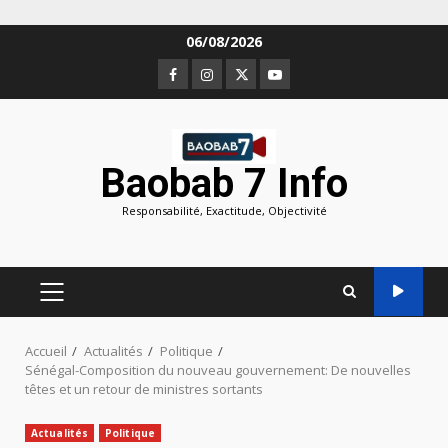
Aller
06/08/2026
au
Facebook
Instagram
Twitter
Youtube
contenu
Baobab 7 Info
Responsabilité, Exactitude, Objectivité
MENU
PRINCIPAL
Accueil
Actualités
Politique
Sénégal-Composition du nouveau gouvernement: De nouvelles
têtes et un retour de ministres sortants
Actualités
Politique