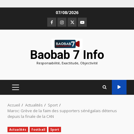
Aller
07/08/2026
au
Facebook
Instagram
Twitter
Youtube
contenu
Baobab 7 Info
Responsabilité, Exactitude, Objectivité
MENU
PRINCIPAL
Accueil
Actualités
Sport
Maroc: Grève de la faim des supporters sénégalais détenus
depuis la finale de la CAN
Actualités
Football
Sport