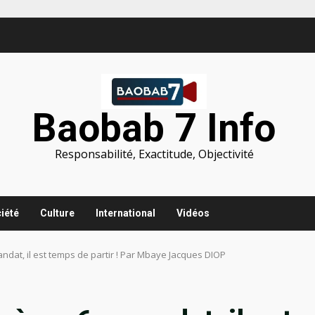
Baobab 7 Info
Responsabilité, Exactitude, Objectivité
iété
Culture
International
Vidéos
dat, il est temps de partir ! Par Mbaye Jacques DIOP