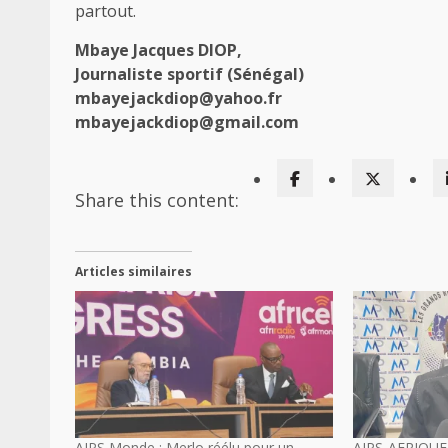
partout.
Mbaye Jacques DIOP,
Journaliste sportif (Sénégal)
mbayejackdiop@yahoo.fr
mbayejackdiop@gmail.com
Share this content:
Articles similaires
AIPS Monde : Merlo réélu pour un
AIPS-AFRIQUE 