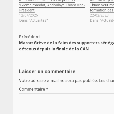
sixième mandat, Abdoulaye Thiam vice-
Thiam veut met
Président
formation des 
12/04/2026
22/02/2023
Dans "Actualités"
Dans "Actualit
Navigation
Précédent
Maroc: Grève de la faim des supporters sénég
d’article
détenus depuis la finale de la CAN
Laisser un commentaire
Votre adresse e-mail ne sera pas publiée.
Les cha
Commentaire
*