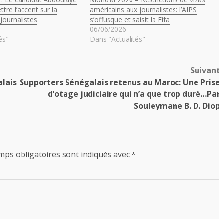
tre l’accent sur la
américains aux journalistes: l’AIPS
journalistes
s’offusque et saisit la Fifa
06/06/2026
és"
Dans "Actualités"
Suivan
alais
Supporters Sénégalais retenus au Maroc: Une Pris
d’otage judiciaire qui n’a que trop duré…Pa
Souleymane B. D. Dio
mps obligatoires sont indiqués avec
*