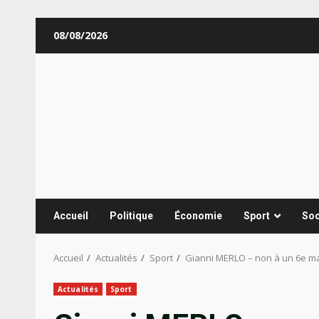
Aller
08/08/2026
au
contenu
Accueil
Politique
Économie
Sport
Soc
Accueil
Actualités
Sport
Gianni MERLO – non à un 6e man
Actualités
Sport