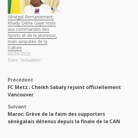
Sénégal-Remaniement:
Khady Diène Gaye reste
aux commandes des
Sports et de la Jeunesse,
mais amputée de la
Culture
06/09/2025
Dans "Actualités"
Navigation
Précédent
FC Metz : Cheikh Sabaly rejoint officiellement
d’article
Vancouver
Suivant
Maroc: Grève de la faim des supporters
sénégalais détenus depuis la finale de la CAN