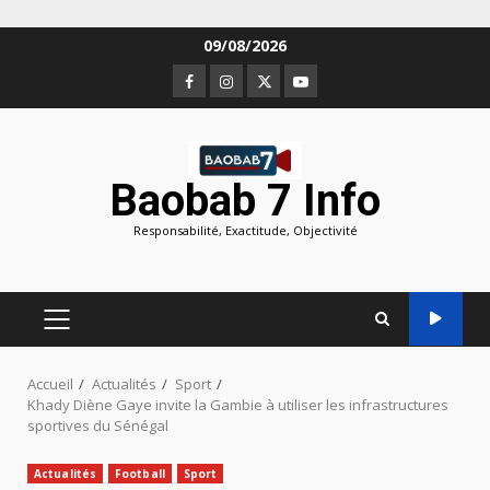
Aller
09/08/2026
au
Facebook
Instagram
Twitter
Youtube
contenu
Baobab 7 Info
Responsabilité, Exactitude, Objectivité
MENU
PRINCIPAL
Accueil
Actualités
Sport
Khady Diène Gaye invite la Gambie à utiliser les infrastructures
sportives du Sénégal
Actualités
Football
Sport