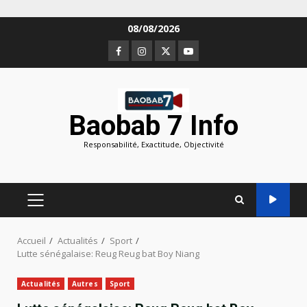
Aller
08/08/2026
au
Facebook
Instagram
Twitter
Youtube
contenu
Baobab 7 Info
Responsabilité, Exactitude, Objectivité
MENU
PRINCIPAL
Accueil
Actualités
Sport
Lutte sénégalaise: Reug Reug bat Boy Niang
Actualités
Autres
Sport