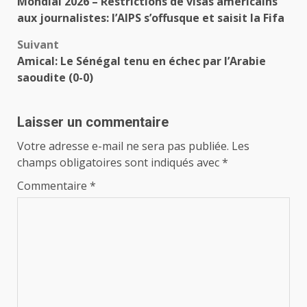
Mondial 2026 – Restrictions de visas américains
d’article
aux journalistes: l’AIPS s’offusque et saisit la Fifa
Suivant
Amical: Le Sénégal tenu en échec par l’Arabie
saoudite (0-0)
Laisser un commentaire
Votre adresse e-mail ne sera pas publiée.
Les
champs obligatoires sont indiqués avec
*
Commentaire
*