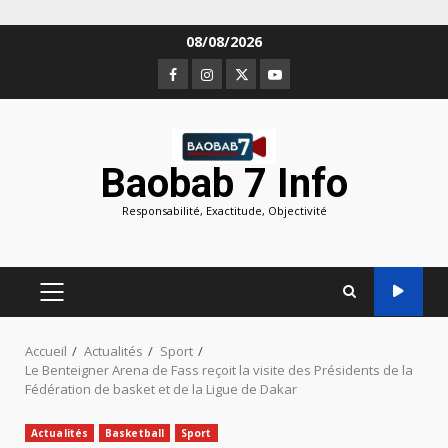
Aller
08/08/2026
au
Facebook
Instagram
Twitter
Youtube
contenu
Baobab 7 Info
Responsabilité, Exactitude, Objectivité
MENU
PRINCIPAL
Accueil
Actualités
Sport
Le Benteigner Arena de Fass reçoit la visite des Présidents de la
Fédération de basket et de la Ligue de Dakar
Actualités
Basketball
Sport