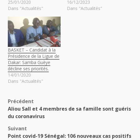
25/01/2020
16/12/2023
Dans "Actualités"
Dans "Actualités"
BASKET – Candidat à la
Présidence de la Ligue de
Dakar: Samba Guèye
décline ses priorités.
14/01/2020
Dans "Actualités"
Navigation
Précédent
Aliou Sall et 4 membres de sa famille sont guéris
d’article
du coronavirus
Suivant
Point covid-19 Sénégal: 106 nouveaux cas positifs