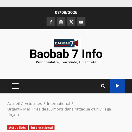
Aller
07/08/2026
au
Facebook
Instagram
Twitter
Youtube
contenu
Baobab 7 Info
Responsabilité, Exactitude, Objectivité
MENU
PRINCIPAL
Accueil
Actualités
International
Urgent – Mali: Près de100 morts dans l’attaque d’un village
dogon
Actualités
International