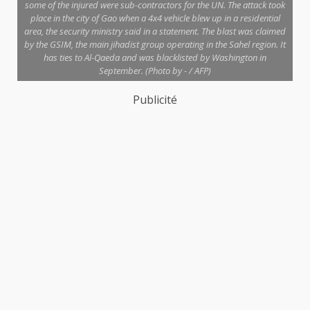
some of the injured were sub-contractors for the UN. The attack took
place in the city of Gao when a 4x4 vehicle blew up in a residential
area, the security ministry said in a statement. The blast was claimed
by the GSIM, the main jihadist group operating in the Sahel region. It
has ties to Al-Qaeda and was blacklisted by Washington in
September. (Photo by - / AFP)
Publicité