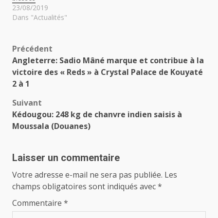
23/08/2019
Dans "Actualités"
Navigation
Précédent
Angleterre: Sadio Mâné marque et contribue à la
d’article
victoire des « Reds » à Crystal Palace de Kouyaté
2 à 1
Suivant
Kédougou: 248 kg de chanvre indien saisis à
Moussala (Douanes)
Laisser un commentaire
Votre adresse e-mail ne sera pas publiée.
Les
champs obligatoires sont indiqués avec
*
Commentaire
*