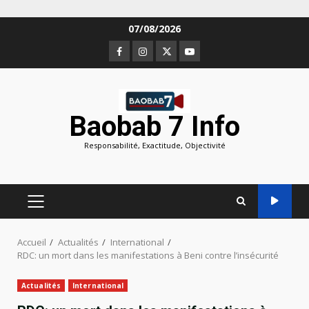
Aller
07/08/2026
au
Facebook
Instagram
Twitter
Youtube
contenu
Baobab 7 Info
Responsabilité, Exactitude, Objectivité
MENU
PRINCIPAL
Accueil
Actualités
International
RDC: un mort dans les manifestations à Beni contre l’insécurité
Actualités
International