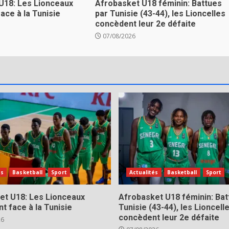
U18: Les Lionceaux
Afrobasket U18 féminin: Battues
ace à la Tunisie
par Tunisie (43-44), les Lioncelles
concèdent leur 2e défaite
07/08/2026
és
Basketball
Sport
Actualités
Basketball
Sport
et U18: Les Lionceaux
Afrobasket U18 féminin: Bat
t face à la Tunisie
Tunisie (43-44), les Lioncell
concèdent leur 2e défaite
26