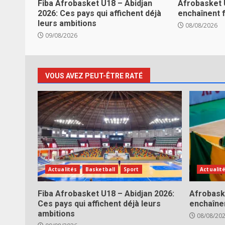
Fiba Afrobasket U18 – Abidjan
Afrobasket 
2026: Ces pays qui affichent déjà
enchaînent f
leurs ambitions
08/08/2026
09/08/2026
VOUS AVEZ PEUT-ÊTRE RATÉ
Actualités
Basketball
Sport
Actualit
Fiba Afrobasket U18 – Abidjan 2026:
Afrobask
Ces pays qui affichent déjà leurs
enchaînen
ambitions
08/08/20