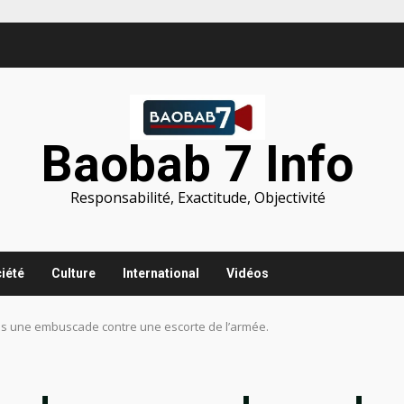
Baobab 7 Info
Responsabilité, Exactitude, Objectivité
iété
Culture
International
Vidéos
ans une embuscade contre une escorte de l’armée.