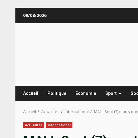
Aller
09/08/2026
au
contenu
Accueil
Politique
Économie
Sport
Soc
Accueil
Actualités
International
MALI: Sept (7) morts d
Actualités
International