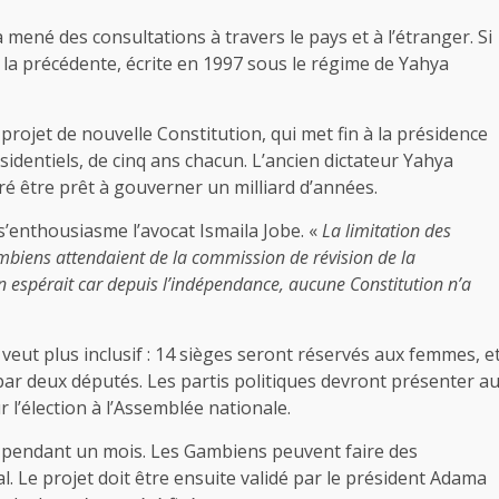
ené des consultations à travers le pays et à l’étranger. Si
a la précédente, écrite en 1997 sous le régime de Yahya
rojet de nouvelle Constitution, qui met fin à la présidence
identiels, de cinq ans chacun. L’ancien dictateur Yahya
é être prêt à gouverner un milliard d’années.
s’enthousiasme l’avocat Ismaila Jobe. «
La limitation des
mbiens attendaient de la commission de révision de la
on espérait car depuis l’indépendance, aucune Constitution n’a
veut plus inclusif : 14 sièges seront réservés aux femmes, e
r deux députés. Les partis politiques devront présenter a
 l’élection à l’Assemblée nationale.
té pendant un mois. Les Gambiens peuvent faire des
l. Le projet doit être ensuite validé par le président Adama