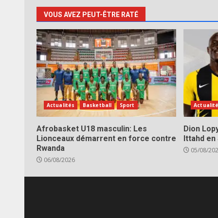
VOUS AVEZ PEUT-ÊTRE RATÉ
Actualités
Basketball
Sport
Actualit
Afrobasket U18 masculin: Les
Dion Lopy
Lionceaux démarrent en force contre
Ittahd en
Rwanda
05/08/20
06/08/2026