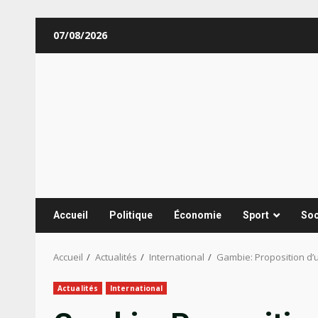
Aller
07/08/2026
au
contenu
Accueil
Politique
Économie
Sport
Soc
Accueil
Actualités
International
Gambie: Proposition d’
Actualités
International