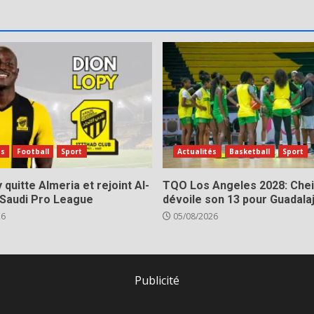
és
Football
Sport
Actualités
Basketball
Sport
 quitte Almeria et rejoint Al-
TQO Los Angeles 2028: Chei
 Saudi Pro League
dévoile son 13 pour Guadala
26
05/08/2026
Publicité