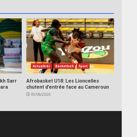
Actualités
Basketball
Sport
kh Sarr
Afrobasket U18: Les Lioncelles
jara
chutent d’entrée face au Cameroun
05/08/2026