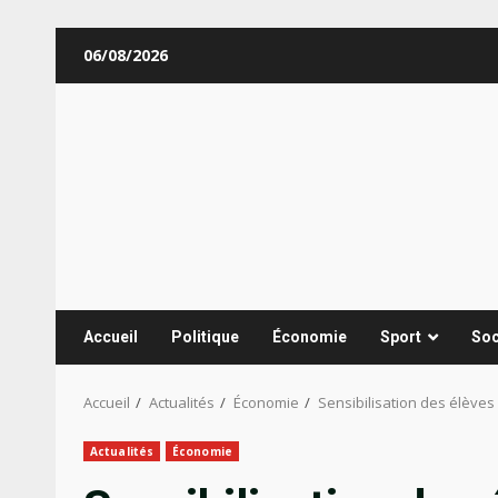
Aller
06/08/2026
au
contenu
Accueil
Politique
Économie
Sport
Soc
Accueil
Actualités
Économie
Sensibilisation des élèves
Actualités
Économie