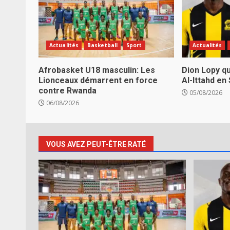
Actualités
Basketball
Sport
Actualités
Afrobasket U18 masculin: Les
Dion Lopy qu
Lionceaux démarrent en force
Al-Ittahd en
contre Rwanda
05/08/2026
06/08/2026
VOUS AVEZ PEUT-ÊTRE RATÉ