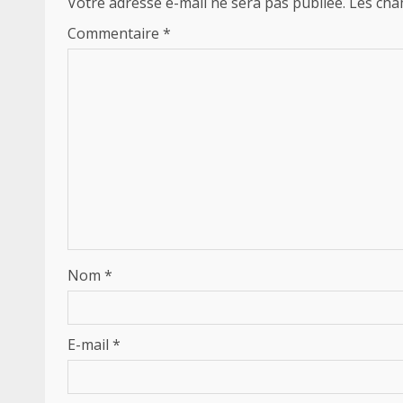
Votre adresse e-mail ne sera pas publiée.
Les cha
Commentaire
*
Nom
*
E-mail
*