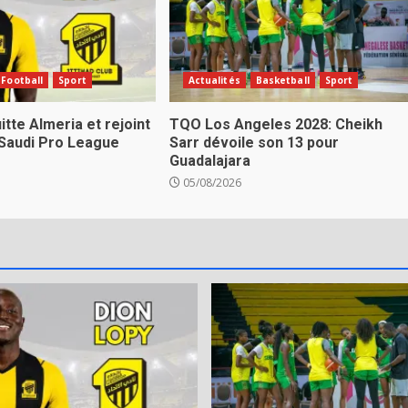
Football
Sport
Actualités
Basketball
Sport
itte Almeria et rejoint
TQO Los Angeles 2028: Cheikh
 Saudi Pro League
Sarr dévoile son 13 pour
Guadalajara
05/08/2026