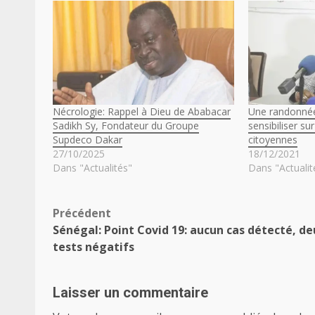
Nécrologie: Rappel à Dieu de Ababacar
Une randonnée
Sadikh Sy, Fondateur du Groupe
sensibiliser su
Supdeco Dakar
citoyennes
27/10/2025
18/12/2021
Dans "Actualités"
Dans "Actualit
Navigation
Précédent
Sénégal: Point Covid 19: aucun cas détecté, de
d’article
tests négatifs
Laisser un commentaire