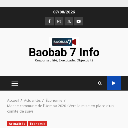
Aller
07/08/2026
au
Facebook
Instagram
Twitter
Youtube
contenu
Baobab 7 Info
Responsabilité, Exactitude, Objectivité
MENU
PRINCIPAL
Accueil
Actualités
Économie
Masse commune de l’Uemoa 2020 : Vers la mise en place d’un
comité de suivi
Actualités
Économie