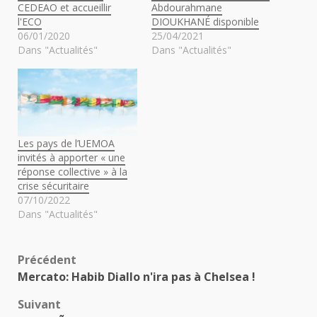
CEDEAO et accueillir
Abdourahmane
l'ECO
DIOUKHANÉ disponible
06/01/2020
25/04/2021
Dans "Actualités"
Dans "Actualités"
Les pays de l’UEMOA
invités à apporter « une
réponse collective » à la
crise sécuritaire
07/10/2022
Dans "Actualités"
Navigation
Précédent
Mercato: Habib Diallo n'ira pas à Chelsea !
d’article
Suivant