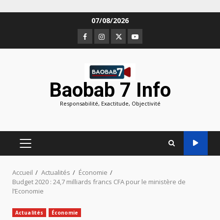
Aller
07/08/2026
au
Facebook
Instagram
Twitter
Youtube
contenu
Baobab 7 Info
Responsabilité, Exactitude, Objectivité
MENU
PRINCIPAL
Accueil
Actualités
Économie
Budget 2020 : 24,7 milliards francs CFA pour le ministère de
l’Economie
Actualités
Économie