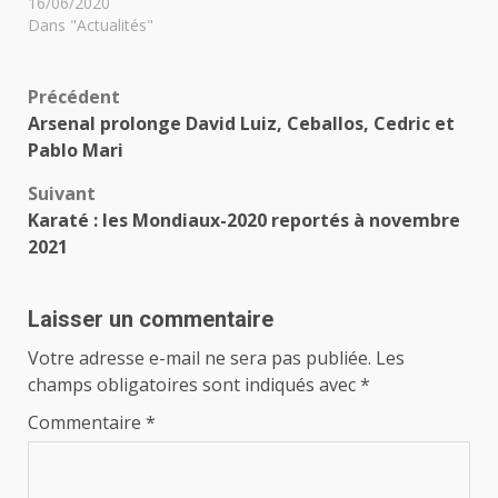
16/06/2020
Dans "Actualités"
Navigation
Précédent
Arsenal prolonge David Luiz, Ceballos, Cedric et
d’article
Pablo Mari
Suivant
Karaté : les Mondiaux-2020 reportés à novembre
2021
Laisser un commentaire
Votre adresse e-mail ne sera pas publiée.
Les
champs obligatoires sont indiqués avec
*
Commentaire
*