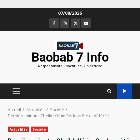
Aller
07/08/2026
au
Facebook
Instagram
Twitter
Youtube
contenu
Baobab 7 Info
Responsabilité, Exactitude, Objectivité
MENU
PRINCIPAL
Accueil
Actualités
Société
Dernière minute: Cheikh Yérim Seck arrêté et déféré !
Actualités
Société