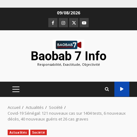
Aller
09/08/2026
au
Facebook
Instagram
Twitter
Youtube
contenu
Baobab 7 Info
Responsabilité, Exactitude, Objectivité
MENU
PRINCIPAL
Accueil
Actualités
Société
Covid-19 Sénégal: 121 nouveaux cas sur 1404 tests, 6 nouveaux
décès, 40 nouveaux guéris et 26 cas graves
Actualités
Société