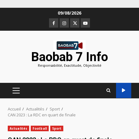
Aller
09/08/2026
au
Facebook
Instagram
Twitter
Youtube
contenu
Baobab 7 Info
Responsabilité, Exactitude, Objectivité
MENU
PRINCIPAL
Accueil
Actualités
Sport
CAN 2023 : La RDC en quart de finale
Actualités
Football
Sport