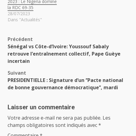
2023 : Le Nigeria domine
la RDC 69-35
28/07/2023
Dans "Actualités"
Navigation
Précédent
Sénégal vs Côte-d’Ivoire: Youssouf Sabaly
d’article
retrouve l’entraînement collectif, Pape Guèye
incertain
Suivant
PRESIDENTIELLE : Signature d’un ‘’Pacte national
de bonne gouvernance démocratique’’, mardi
Laisser un commentaire
Votre adresse e-mail ne sera pas publiée.
Les
champs obligatoires sont indiqués avec
*
Commentaire
*