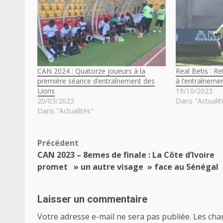
CAN 2024 : Quatorze joueurs à la
Real Betis : R
première séance d’entraînement des
à l’entraîneme
Lions
19/10/2023
20/03/2023
Dans "Actualit
Dans "Actualités"
Navigation
Précédent
CAN 2023 – 8emes de finale : La Côte d’Ivoire
d’article
promet » un autre visage » face au Sénégal
Laisser un commentaire
Votre adresse e-mail ne sera pas publiée.
Les cha