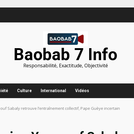
Baobab 7 Info
Responsabilité, Exactitude, Objectivité
iété
Culture
International
Vidéos
souf Sabaly retrouve l’entraînement collectif, Pape Guèye incertain