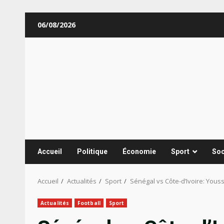
Aller
06/08/2026
au
contenu
Accueil
Politique
Économie
Sport
Soc
Accueil
Actualités
Sport
Sénégal vs Côte-d’Ivoire: Yous
Actualités
Football
Sport