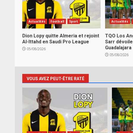
Actualités
Football
Sport
Actualités
Dion Lopy quitte Almeria et rejoint
TQO Los Ang
Al-Ittahd en Saudi Pro League
Sarr dévoile
Guadalajara
05/08/2026
05/08/2026
VOUS AVEZ PEUT-ÊTRE RATÉ