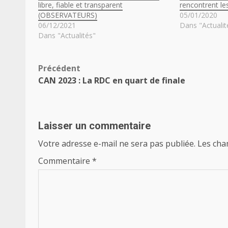
libre, fiable et transparent
rencontrent le
(OBSERVATEURS)
05/01/2020
06/12/2021
Dans "Actualit
Dans "Actualités"
Navigation
Précédent
CAN 2023 : La RDC en quart de finale
d’article
Laisser un commentaire
Votre adresse e-mail ne sera pas publiée.
Les cha
Commentaire
*