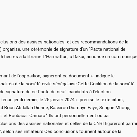
 conclusions des assises nationales et des recommandations de la
 organise, une cérémonie de signature d’un ‘’Pacte national de
16 heures à la librairie L’Harmattan, à Dakar, annonce un communiqu
lamant de l’opposition, signeront ce document », indique le
ités de la société civile sénégalaise.Cette Coalition de la société
de signature de ce Pacte de neuf candidats à l’élection
 tenue jeudi dernier, le 25 janvier 2024 », précise le texte citant,
d Boun Abdallah Dionne, Bassirou Diomaye Faye, Serigne Mboup,
ni et Boubacar Camara.‘’ Ils ont personnellement ou par
nclusions des assises nationales et celles de la CNRI figureront parmi
’’, selon ses initiateurs.Ces conclusions tournent autour de la