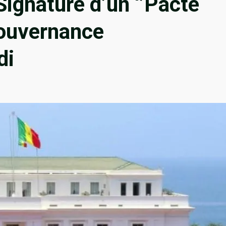
ignature d’un ‘’Pacte
gouvernance
di