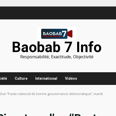
Baobab 7 Info
Responsabilité, Exactitude, Objectivité
iété
Culture
International
Vidéos
d’un ‘’Pacte national de bonne gouvernance démocratique’’, mardi