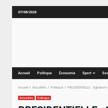
Aller
07/08/2026
au
contenu
Accueil
Politique
Économie
Sport
Soc
Accueil
Actualités
Politique
PRESIDENTIELLE : Signature 
Actualités
Politique