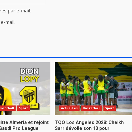
es par e-mail.
e-mail.
Football
Sport
Actualités
Basketball
Sport
itte Almeria et rejoint
TQO Los Angeles 2028: Cheikh
 Saudi Pro League
Sarr dévoile son 13 pour