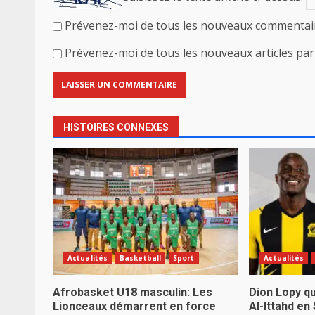
Prévenez-moi de tous les nouveaux commentair
Prévenez-moi de tous les nouveaux articles par 
HISTOIRES CONNEXES
Actualités
Basketball
Sport
Actualités
Afrobasket U18 masculin: Les
Dion Lopy qu
Lionceaux démarrent en force
Al-Ittahd en