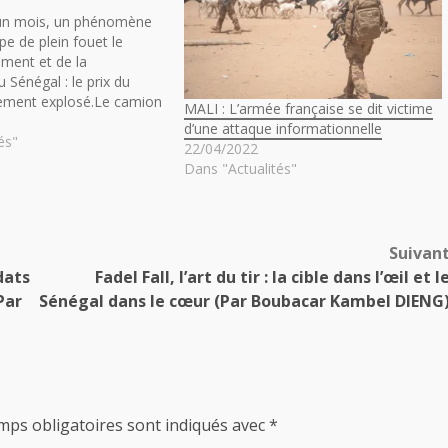
’un mois, un phénomène
pe de plein fouet le
iment et de la
 Sénégal : le prix du
alement explosé.Le camion
MALI : L’armée française se dit victime
se négociait entre 50 000
d’une attaque informationnelle
 selon les zones, coûte
és"
22/04/2022
tre 120…
Dans "Actualités"
Suivan
dats
Fadel Fall, l’art du tir : la cible dans l’œil et l
Par
Sénégal dans le cœur (Par Boubacar Kambel DIENG
mps obligatoires sont indiqués avec
*