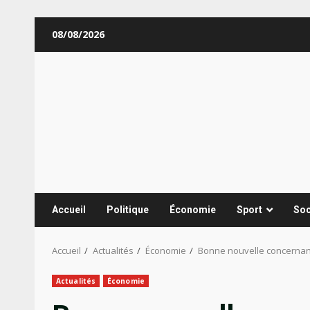
Aller
08/08/2026
au
contenu
Accueil
Politique
Économie
Sport
Soc
Accueil
Actualités
Économie
Bonne nouvelle concernant 
Actualités
Économie