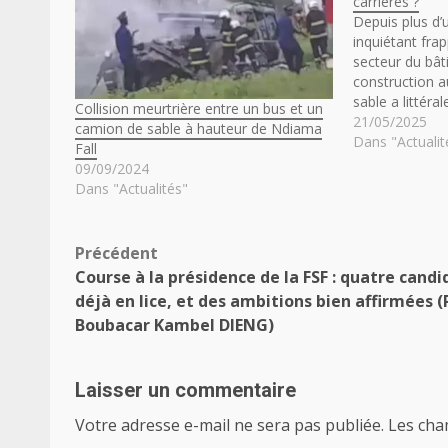
carrières ?
Depuis plus d
inquiétant frap
secteur du bât
construction au
sable a littér
Collision meurtrière entre un bus et un
de 16 m³, qui 
21/05/2025
camion de sable à hauteur de Ndiama
et 60 000 FCFA
Dans "Actualit
Fall
aujourd’hui en
09/09/2024
Dans "Actualités"
Navigation
Précédent
Course à la présidence de la FSF : quatre candi
d’article
déjà en lice, et des ambitions bien affirmées (
Boubacar Kambel DIENG)
Laisser un commentaire
Votre adresse e-mail ne sera pas publiée.
Les cha