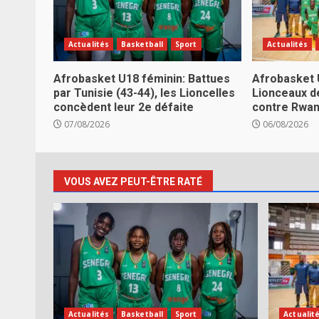
Actualités
Basketball
Sport
Actualités
Afrobasket U18 féminin: Battues
Afrobasket 
par Tunisie (43-44), les Lioncelles
Lionceaux d
concèdent leur 2e défaite
contre Rwa
07/08/2026
06/08/2026
VOUS AVEZ PEUT-ÊTRE RATÉ
Actualités
Basketball
Sport
Actualit