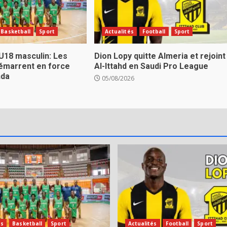
Basketball
Sport
Actualités
Football
Sport
U18 masculin: Les
Dion Lopy quitte Almeria et rejoint
émarrent en force
Al-Ittahd en Saudi Pro League
nda
05/08/2026
és
Basketball
Sport
Actualités
Football
Sport