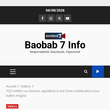
Aller
06/08/2026
au
Facebook
Instagram
Twitter
Youtube
contenu
Baobab 7 Info
Responsabilité, Exactitude, Objectivité
MENU
PRINCIPAL
Accueil
Vidéos
TQO HAND: Les lionnes appellent à une forte mobilisation pour
battre Angola
Vidéos