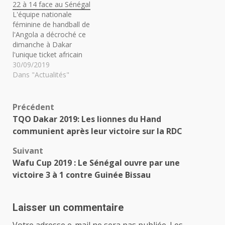
22 à 14 face au Sénégal
L'équipe nationale
féminine de handball de
l'Angola a décroché ce
dimanche à Dakar
l'unique ticket africain
qualificatif aux jeux
30/09/2019
olympiques de 2020. Elle
Dans "Actualités"
a battu en finale le
Sénégal par 22 à 14. Les
lionnes du Sénégal
Navigation
Précédent
soutenues par un public
TQO Dakar 2019: Les lionnes du Hand
venu très nombreux les
d’article
communient après leur victoire sur la RDC
pousser n'ont pas su
desarçonner…
Suivant
Wafu Cup 2019 : Le Sénégal ouvre par une
victoire 3 à 1 contre Guinée Bissau
Laisser un commentaire
Votre adresse e-mail ne sera pas publiée.
Les