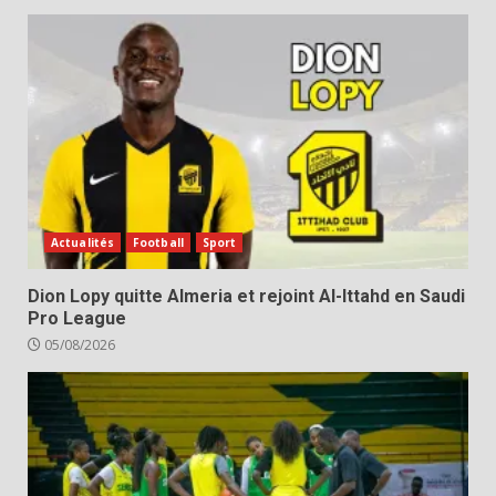
Actualités
Football
Sport
Dion Lopy quitte Almeria et rejoint Al-Ittahd en Saudi
Pro League
05/08/2026