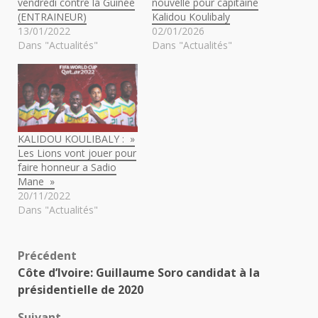
vendredi contre la Guinée
nouvelle pour capitaine
(ENTRAINEUR)
Kalidou Koulibaly
13/01/2022
02/01/2026
Dans "Actualités"
Dans "Actualités"
KALIDOU KOULIBALY : »
Les Lions vont jouer pour
faire honneur a Sadio
Mane »
20/11/2022
Dans "Actualités"
Navigation
Précédent
Côte d’Ivoire: Guillaume Soro candidat à la
d’article
présidentielle de 2020
Suivant