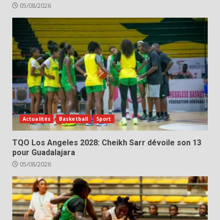
05/08/2026
Actualités
Basketball
Sport
TQO Los Angeles 2028: Cheikh Sarr dévoile son 13
pour Guadalajara
05/08/2026