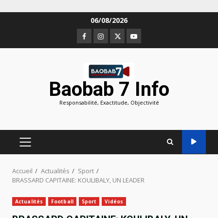
Aller
06/08/2026
au
Facebook
Instagram
Twitter
Youtube
contenu
Baobab 7 Info
Responsabilité, Exactitude, Objectivité
MENU
PRINCIPAL
Accueil
Actualités
Sport
BRASSARD CAPITAINE: KOULIBALY, UN LEADER
Actualités
Football
Sport
Vidéos