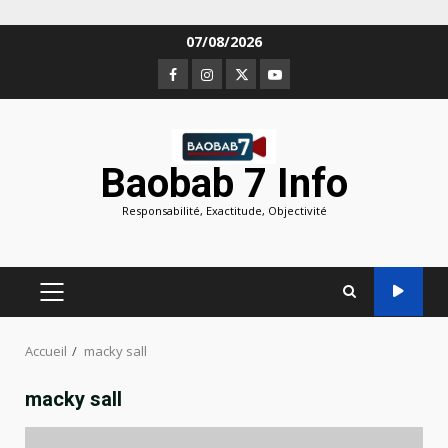
Aller
07/08/2026
au
Facebook
Instagram
Twitter
Youtube
contenu
Baobab 7 Info
Responsabilité, Exactitude, Objectivité
MENU
PRINCIPAL
Accueil
macky sall
macky sall