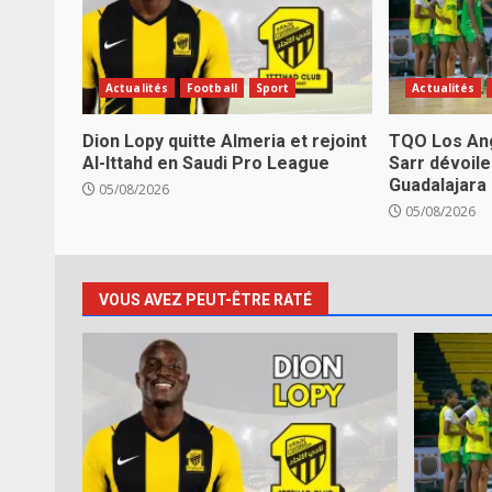
Actualités
Football
Sport
Actualités
Dion Lopy quitte Almeria et rejoint
TQO Los Ang
Al-Ittahd en Saudi Pro League
Sarr dévoile
Guadalajara
05/08/2026
05/08/2026
VOUS AVEZ PEUT-ÊTRE RATÉ