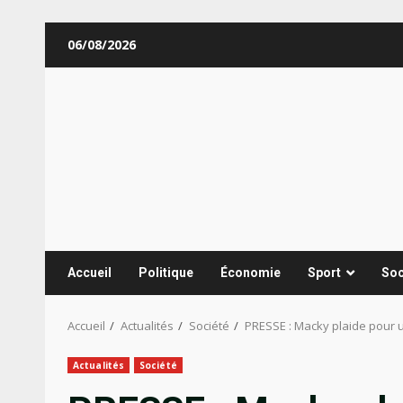
Aller
06/08/2026
au
contenu
Accueil
Politique
Économie
Sport
Soc
Accueil
Actualités
Société
PRESSE : Macky plaide pour 
Actualités
Société