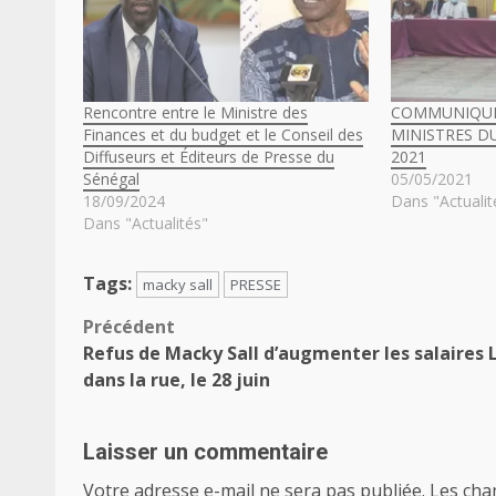
Rencontre entre le Ministre des
COMMUNIQUE
Finances et du budget et le Conseil des
MINISTRES D
Diffuseurs et Éditeurs de Presse du
2021
Sénégal
05/05/2021
18/09/2024
Dans "Actualit
Dans "Actualités"
Tags:
macky sall
PRESSE
Navigation
Précédent
Refus de Macky Sall d’augmenter les salaires 
d’article
dans la rue, le 28 juin
Laisser un commentaire
Votre adresse e-mail ne sera pas publiée.
Les cha