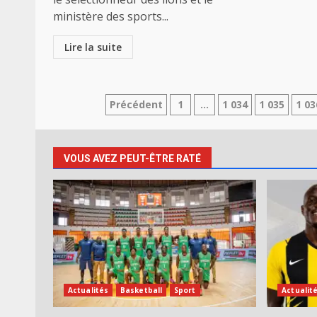
ministère des sports...
Lire la suite
Pagination
Précédent
1
…
1 034
1 035
1 03
des
publications
VOUS AVEZ PEUT-ÊTRE RATÉ
Actualités
Basketball
Sport
Actualit