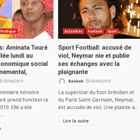
Politique
Actualités
Football
Sport
ns: Aminata Touré
Sport Football: accusé de
llée lundi au
viol, Neymar nie et publie
conomique social
ses échanges avec la
nnemental,
plaignante
02/06/2019
Baobab
02/06/2019
Première ministre
La superstar du foot brésilien et
ré prend fonction ce
du Paris Saint-Germain, Neymar,
2019. Elle a été
est accusée de viol. Une plainte a...
..
Lire la suite
e