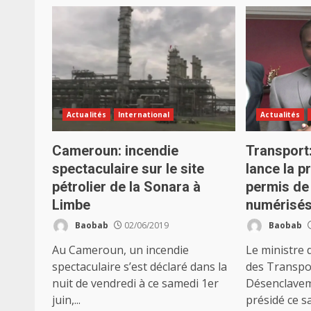
Actualités
International
Actualités
Cameroun: incendie
Transpor
spectaculaire sur le site
lance la p
pétrolier de la Sonara à
permis de
Limbe
numérisé
Baobab
02/06/2019
Baobab
Au Cameroun, un incendie
Le ministre 
spectaculaire s’est déclaré dans la
des Transpor
nuit de vendredi à ce samedi 1er
Désenclavem
juin,...
présidé ce sa