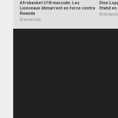
Afrobasket U18 masculin: Les
Dion Lopy
Lionceaux démarrent en force contre
Ittahd en
Rwanda
05/08/20
06/08/2026