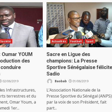
Société
Actualités
Football
Sport
t: Oumar YOUM
Sacre en Ligue des
roduction des
champions: La Presse
 conduire
Sportive Sénégalaise félicit
s
Sadio
02/06/2019
Baobab
01/06/2019
des Infrastructures,
L’Association Nationale de la
ts terrestres et du
Presse Sportive du Sénégal (ANPS)
ent, Omar Youm, a
par la voix de son Président, fait
medi 1er...
part...