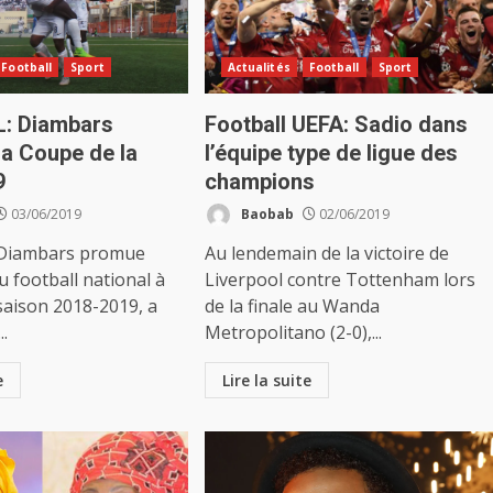
Football
Sport
Actualités
Football
Sport
: Diambars
Football UEFA: Sadio dans
la Coupe de la
l’équipe type de ligue des
9
champions
03/06/2019
Baobab
02/06/2019
 Diambars promue
Au lendemain de la victoire de
du football national à
Liverpool contre Tottenham lors
 saison 2018-2019, a
de la finale au Wanda
..
Metropolitano (2-0),...
e
Lire la suite