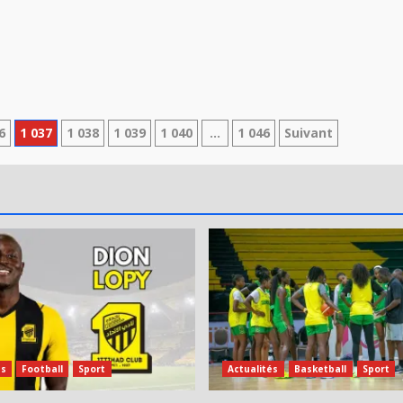
6
1 037
1 038
1 039
1 040
…
1 046
Suivant
és
Football
Sport
Actualités
Basketball
Sport