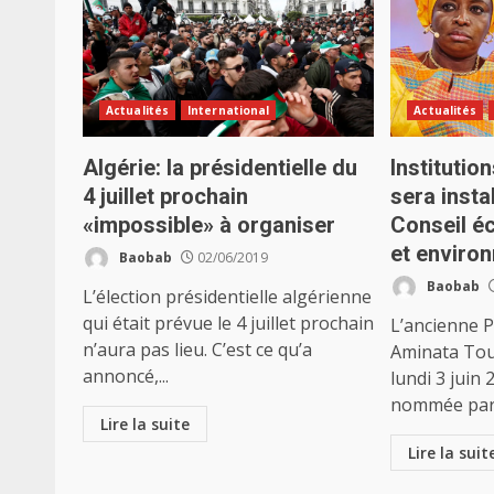
Actualités
International
Actualités
Algérie: la présidentielle du
Institutio
4 juillet prochain
sera insta
«impossible» à organiser
Conseil é
et enviro
Baobab
02/06/2019
Baobab
L’élection présidentielle algérienne
qui était prévue le 4 juillet prochain
L’ancienne 
n’aura pas lieu. C’est ce qu’a
Aminata Tou
annoncé,...
lundi 3 juin 
nommée par.
Lire la suite
Lire la suit