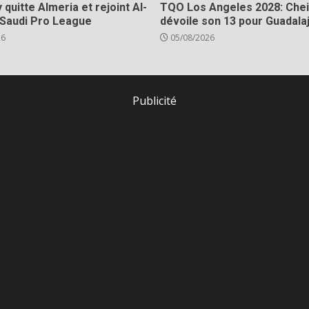
 quitte Almeria et rejoint Al-
TQO Los Angeles 2028: Chei
 Saudi Pro League
dévoile son 13 pour Guadala
26
05/08/2026
Publicité