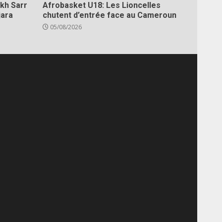
kh Sarr
Afrobasket U18: Les Lioncelles
jara
chutent d’entrée face au Cameroun
05/08/2026