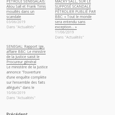
PÉTROLE SÉNÉGALAIS:
MACKY SALL, SUR LE
Aliou Sall et Frank Timis
SUPPOSÉ SCANDALE
mouillés dans un
PÉTROLIER PUBLIÉ PAR
scandale
BBC: « Tout le monde
03/06/2019
sera entendu sans
Dans "Actualités"
exception… »
11/06/2019
Dans "Actualités"
SENEGAL: Rapport Ige,
affaire BBC: Le ministre
de la Justice saisit le
Procureur général
Le ministère de la Justice
annonce "l’ouverture
d’une enquête complète
sur l’ensemble des faits
allégués" dans le
reportage de la BBC sur
10/06/2019
les découvertes
Dans "Actualités"
pétrolières au Sénégal,
suite notamment à la
publication sur les
Précédent