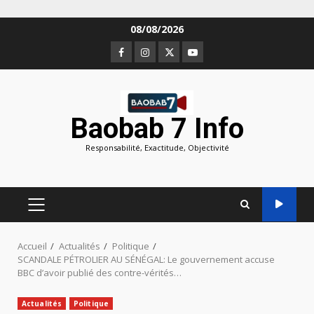
Aller
08/08/2026
au
Facebook
Instagram
Twitter
Youtube
contenu
Baobab 7 Info
Responsabilité, Exactitude, Objectivité
MENU
PRINCIPAL
Accueil
Actualités
Politique
SCANDALE PÉTROLIER AU SÉNÉGAL: Le gouvernement accuse
BBC d’avoir publié des contre-vérités…
Actualités
Politique