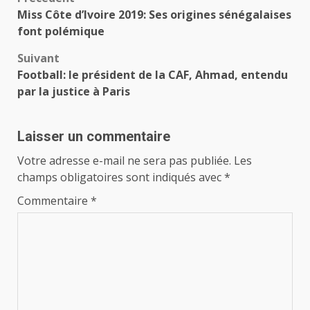
Navigation
réseaux sociaux d’un
Miss Côte d’Ivoire 2019: Ses origines sénégalaises
rapport de l’Inspection
d’article
font polémique
générale d’Etat (IGE)
portant sur le même sujet
Suivant
et qui…
Football: le président de la CAF, Ahmad, entendu
par la justice à Paris
Laisser un commentaire
Votre adresse e-mail ne sera pas publiée.
Les
champs obligatoires sont indiqués avec
*
Commentaire
*