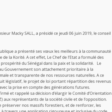
ieur Macky SALL, a présidé ce jeudi 06 juin 2019, le conseil
publique a présenté ses vœux les meilleurs à la communauté
 de la Korité. A cet effet, Le Chef de l’Etat a formulé des
 prospérité du Sénégal dans la paix et la solidarité. Le
 au Gouvernement son attachement prioritaire à la
timale et transparente de nos ressources naturelles. A ce
cuit législatif, le projet de loi portant répartition des revenus
 avec la prise en compte des générations futures.
irmé et rappelé sa décision d’élargir le Comité d’Orientation
aux représentants de la société civile et de l’opposition.
 préserver nos massifs forestiers, et de renforcer, les
, à travers une application rigoureuse et inclusive du code