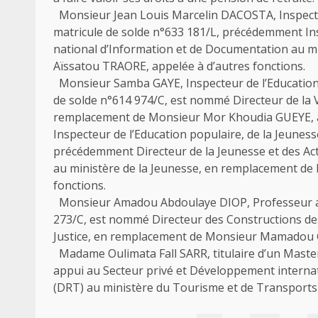
Monsieur Jean Louis Marcelin DACOSTA, Inspecteur
matricule de solde n°633 181/L, précédemment In
national d’Information et de Documentation au 
Aïssatou TRAORE, appelée à d’autres fonctions.
Monsieur Samba GAYE, Inspecteur de l’Education p
de solde n°614 974/C, est nommé Directeur de la V
remplacement de Monsieur Mor Khoudia GUEYE, a
Inspecteur de l’Education populaire, de la Jeuness
précédemment Directeur de la Jeunesse et des Ac
au ministère de la Jeunesse, en remplacement de
fonctions.
Monsieur Amadou Abdoulaye DIOP, Professeur agr
273/C, est nommé Directeur des Constructions des P
Justice, en remplacement de Monsieur Mamadou G
Madame Oulimata Fall SARR, titulaire d’un Master
appui au Secteur privé et Développement interna
(DRT) au ministère du Tourisme et de Transports 