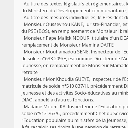
Au titre des textes législatifs et réglementaires, 
du Ministère du Développement communautaire, de l
Au titre des mesures individuelles, le Président de
Monsieur Ousseynou KANE, juriste-Financier, es
du PSE (BOS), en remplacement de Monsieur Ibrah
Monsieur Pape Malick NDOUR, titulaire d’un D
remplacement de Monsieur Mamina DAFFE.
Monsieur Mouhamadou SENE, Inspecteur de l’Educa
de solde n°633 209/E, est nommé Directeur de l’Ad
Jeunesse, en remplacement de Monsieur Mamadou D
retraite.
Monsieur Mor Khoudia GUEYE, Inspecteur de l’Educ
matricule de solde n°510 837/H, précédemment Dir
Jeunesse et des activités Socio-éducatives au mi
DIAO, appelé à d’autres fonctions.
Madame Moumi KA, Inspecteur de l’Education popul
solde n°513 763/C, précédemment Chef du Service
l’Education populaire au ministère de la Jeuness
à faire valoir ses droits à une pension de retraite.