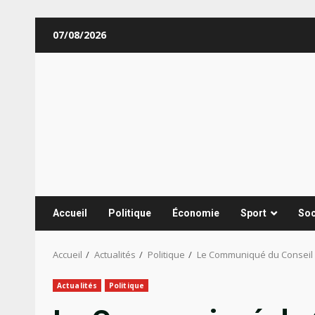
Aller
07/08/2026
au
contenu
Accueil
Politique
Économie
Sport
Soc
Accueil
Actualités
Politique
Le Communiqué du Conseil d
Actualités
Politique