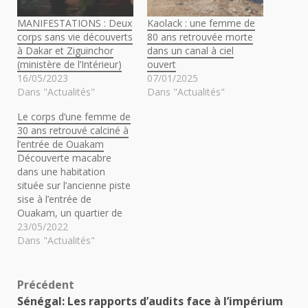
MANIFESTATIONS : Deux
Kaolack : une femme de
corps sans vie découverts
80 ans retrouvée morte
à Dakar et Ziguinchor
dans un canal à ciel
(ministère de l’Intérieur)
ouvert
16/05/2023
07/01/2025
Dans "Actualités"
Dans "Actualités"
Le corps d’une femme de
30 ans retrouvé calciné à
l’entrée de Ouakam
Découverte macabre
dans une habitation
située sur l’ancienne piste
sise à l’entrée de
Ouakam, un quartier de
Dakar. C'est suite à un
23/05/2022
violent incendie qui s’est
Dans "Actualités"
déclarée, dans la nuit du
dimanche à lundi. En
effet, le sinistre a causé la
Navigation
Précédent
mort d’une jeune femme.
Sénégal: Les rapports d’audits face à l’impérium