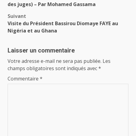
La victime avait 30 ans,…
d’article
des juges) – Par Mohamed Gassama
Suivant
Visite du Président Bassirou Diomaye FAYE au
Nigéria et au Ghana
Laisser un commentaire
Votre adresse e-mail ne sera pas publiée.
Les
champs obligatoires sont indiqués avec
*
Commentaire
*