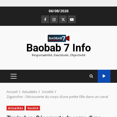
Aller
06/08/2026
au
Facebook
Instagram
Twitter
Youtube
contenu
Baobab 7 Info
Responsabilité, Exactitude, Objectivité
MENU
PRINCIPAL
Accueil
Actualités
Société
Ziguinchor : Découverte du corps d’une petite fille dans un canal
Actualités
Société