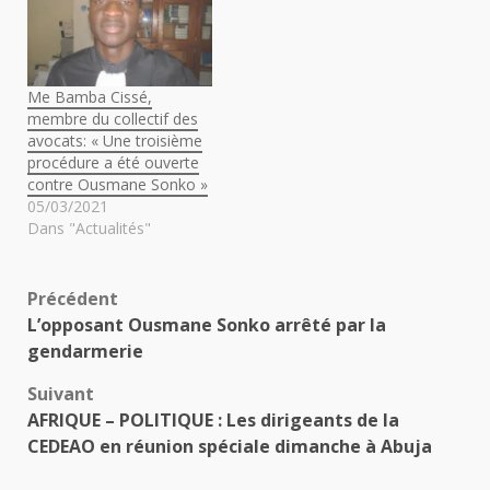
Me Bamba Cissé,
membre du collectif des
avocats: « Une troisième
procédure a été ouverte
contre Ousmane Sonko »
05/03/2021
Dans "Actualités"
Navigation
Précédent
L’opposant Ousmane Sonko arrêté par la
d’article
gendarmerie
Suivant
AFRIQUE – POLITIQUE : Les dirigeants de la
CEDEAO en réunion spéciale dimanche à Abuja