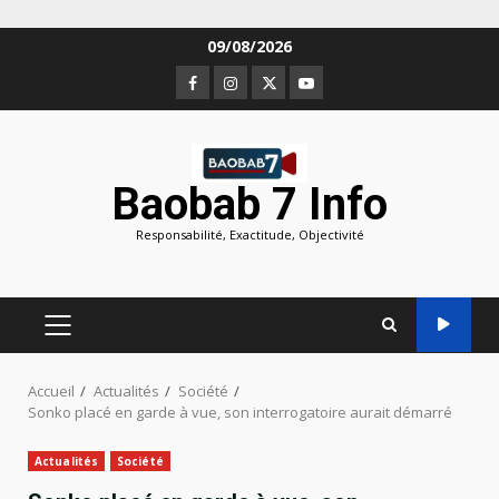
Aller
09/08/2026
au
Facebook
Instagram
Twitter
Youtube
contenu
Baobab 7 Info
Responsabilité, Exactitude, Objectivité
MENU
PRINCIPAL
Accueil
Actualités
Société
Sonko placé en garde à vue, son interrogatoire aurait démarré
Actualités
Société