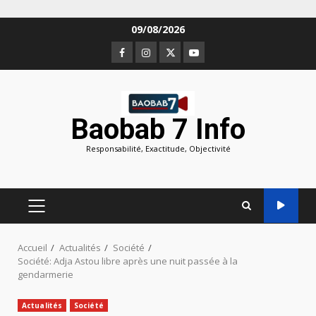
Aller
09/08/2026
au
Facebook
Instagram
Twitter
Youtube
contenu
Baobab 7 Info
Responsabilité, Exactitude, Objectivité
MENU
PRINCIPAL
Accueil
Actualités
Société
Société: Adja Astou libre après une nuit passée à la
gendarmerie
Actualités
Société