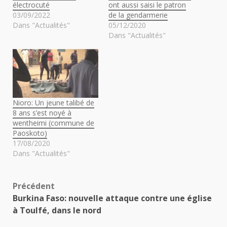
électrocuté
ont aussi saisi le patron
03/09/2022
de la gendarmerie
Dans "Actualités"
05/12/2020
Dans "Actualités"
Nioro: Un jeune talibé de
8 ans s’est noyé à
wentheimi (commune de
Paoskoto)
17/08/2020
Dans "Actualités"
Navigation
Précédent
Burkina Faso: nouvelle attaque contre une église
d’article
à Toulfé, dans le nord