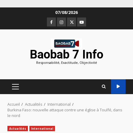
Aller
07/08/2026
au
Facebook
Instagram
Twitter
Youtube
contenu
Baobab 7 Info
Responsabilité, Exactitude, Objectivité
MENU
PRINCIPAL
Accueil
Actualités
International
Burkina Faso: nouvelle attaque contre une église à Toulfé, dans
le nord
Actualités
International