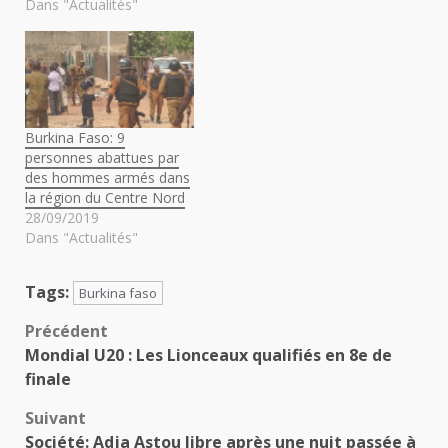
Dans "Actualités"
Burkina Faso: 9
personnes abattues par
des hommes armés dans
la région du Centre Nord
28/09/2019
Dans "Actualités"
Tags:
Burkina faso
Navigation
Précédent
Mondial U20 : Les Lionceaux qualifiés en 8e de
d’article
finale
Suivant
Société: Adja Astou libre après une nuit passée à