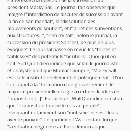
s’intéresse à la question de la succession du
président Macky Sall. Le journal fait observer que
malgré l’’’interdiction de discuter de succession avant
la fin de son mandat’’, la ‘’dissolution des
mouvements de soutien’’, et l’’’arrêt des subventions
aux structures…’’, ‘’rien n’y fait’’. Selon le journal, la
succession du président Sall ‘’est, de plus en plus,
évoquée’’. Le journal passe en revue les ‘’forces et
faiblesses’’ des potentiels ‘’héritiers’’. Quoi qu’il en
soit, Sud Quotidien indique que selon le journaliste
et analyste politique Momar Diongue, ‘’Macky Sall
est isolé institutionnellement et politiquement’’. D’où
son appel à la ‘’formation d’un gouvernement de
majorité présidentielle élargie à certains leaders de
l’opposition […]’’. Par ailleurs, WalfQuotidien constate
que ‘’l’opposition tourne le dos au peuple’’,
invoquant notamment son ‘’mutisme’’ et ses ‘’deals
avec le pouvoir’’. Le quotidien L’As constate lui que
‘’la situation dégénère au Parti démocratique