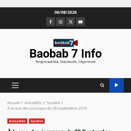
Aller
06/08/2026
au
Facebook
Instagram
Twitter
Youtube
contenu
Baobab 7 Info
Responsabilité, Exactitude, Objectivité
MENU
PRINCIPAL
Accueil
Actualités
Société
À la une des journaux du 09 Septembre 2019
Actualités
Société