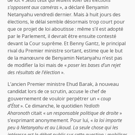
de loi. «
Seuls ceux qui veulent voler des élections
s’opposent aux caméras
», a déclaré Benyamin
Netanyahu vendredi dernier. Mais à huit jours des
élections, le délai semble désormais trop court pour
que ce projet de loi aboutisse : même s’il est adopté
par le Parlement, il devrait être ensuite contesté
devant la Cour suprême. Et Benny Gantz, le principal
rival du Premier ministre sortant, estime que le but
de la manœuvre de Benyamin Netanyahu n’est pas
de modifier la loi mais de «
poser les bases d’un rejet
des résultats de l’élection
».
L’ancien Premier ministre Ehud Barak, à nouveau
candidat lors de ce scrutin, accuse le chef de
gouvernement de vouloir perpétrer un «
coup
d’État
». Ce dimanche, le quotidien
Yedioth
Aharonoth
citait «
un responsable politique de droite
»
s’exprimant anonymement. Pour lui, «
la loi importe
peu à Netanyahu et au Likoud. La seule chose qui les
intéresse est le débat public sur cette question : mobiliser