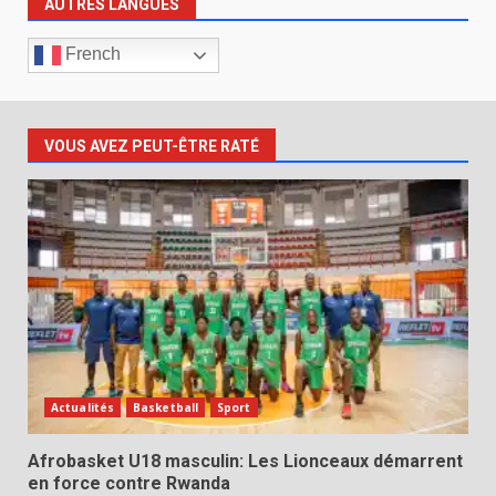
AUTRES LANGUES
French
VOUS AVEZ PEUT-ÊTRE RATÉ
Actualités
Basketball
Sport
Afrobasket U18 masculin: Les Lionceaux démarrent
en force contre Rwanda