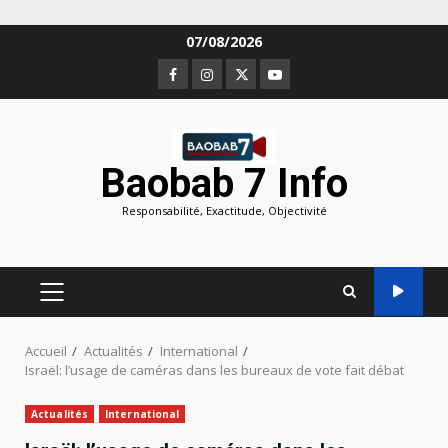
Aller
07/08/2026
au
Facebook
Instagram
Twitter
Youtube
contenu
Baobab 7 Info
Responsabilité, Exactitude, Objectivité
MENU
PRINCIPAL
Accueil
Actualités
International
Israël: l’usage de caméras dans les bureaux de vote fait débat
Actualités
International