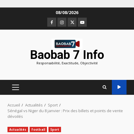
Aller
08/08/2026
au
Facebook
Instagram
Twitter
Youtube
contenu
Baobab 7 Info
Responsabilité, Exactitude, Objectivité
MENU
PRINCIPAL
Accueil
Actualités
Sport
Sénégal vs Niger du 8 janvier : Prix des billets et points de vente
dévoilés
Actualités
Football
Sport