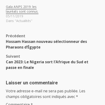
Gala ANPS 2019: les
lauréats sont connus.
05/11/2019
Dans "Actualités"
Navigation
Précédent
Hossam Hassan nouveau sélectionneur des
d’article
Pharaons d’Égypte
Suivant
Can 2023: Le Nigeria sort l’Afrique du Sud et
passe en finale
Laisser un commentaire
Votre adresse e-mail ne sera pas publiée.
Les
champs obligatoires sont indiqués avec
*
Commentaire
*