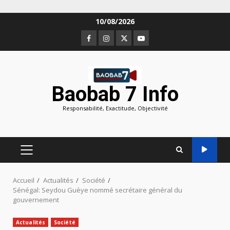
Aller
10/08/2026
au
Facebook
Instagram
Twitter
Youtube
contenu
Baobab 7 Info
Responsabilité, Exactitude, Objectivité
MENU
PRINCIPAL
Accueil
Actualités
Société
Sénégal: Seydou Guèye nommé secrétaire général du
gouvernement
Actualités
Société