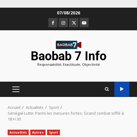
Aller
07/08/2026
au
Facebook
Instagram
Twitter
Youtube
contenu
Baobab 7 Info
Responsabilité, Exactitude, Objectivité
MENU
PRINCIPAL
Accueil
Actualités
Sport
Sénégal-Lutte: Parmi les mesures fortes: Grand combat sifflé à
18 H 30
Actualités
Autres
Sport