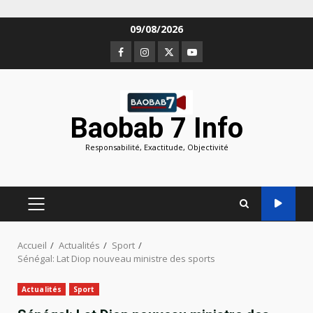
Aller
09/08/2026
au
Facebook
Instagram
Twitter
Youtube
contenu
Baobab 7 Info
Responsabilité, Exactitude, Objectivité
MENU
PRINCIPAL
Accueil
Actualités
Sport
Sénégal: Lat Diop nouveau ministre des sports
Actualités
Sport