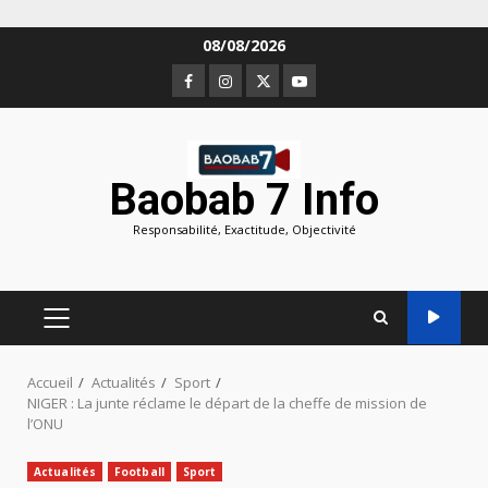
Aller
08/08/2026
au
Facebook
Instagram
Twitter
Youtube
contenu
Baobab 7 Info
Responsabilité, Exactitude, Objectivité
MENU
PRINCIPAL
Accueil
Actualités
Sport
NIGER : La junte réclame le départ de la cheffe de mission de
l’ONU
Actualités
Football
Sport