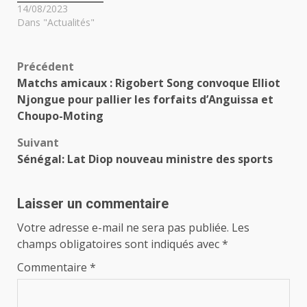
14/08/2023
Dans "Actualités"
Navigation
Précédent
Matchs amicaux : Rigobert Song convoque Elliot
d’article
Njongue pour pallier les forfaits d’Anguissa et
Choupo-Moting
Suivant
Sénégal: Lat Diop nouveau ministre des sports
Laisser un commentaire
Votre adresse e-mail ne sera pas publiée.
Les
champs obligatoires sont indiqués avec
*
Commentaire
*