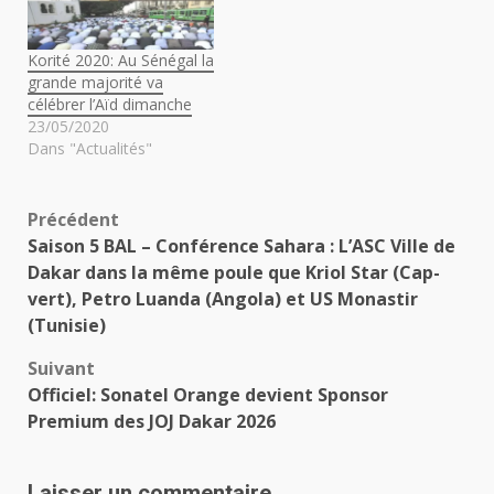
Korité 2020: Au Sénégal la
grande majorité va
célébrer l’Aïd dimanche
23/05/2020
Dans "Actualités"
Navigation
Précédent
Saison 5 BAL – Conférence Sahara : L’ASC Ville de
d’article
Dakar dans la même poule que Kriol Star (Cap-
vert), Petro Luanda (Angola) et US Monastir
(Tunisie)
Suivant
Officiel: Sonatel Orange devient Sponsor
Premium des JOJ Dakar 2026
Laisser un commentaire