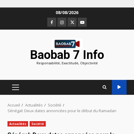
Aller
08/08/2026
au
Facebook
Instagram
Twitter
Youtube
contenu
Baobab 7 Info
Responsabilité, Exactitude, Objectivité
MENU
PRINCIPAL
Accueil
Actualités
Société
Sénégal: Deux dates annoncées pour le début du Ramadan
Actualités
Société