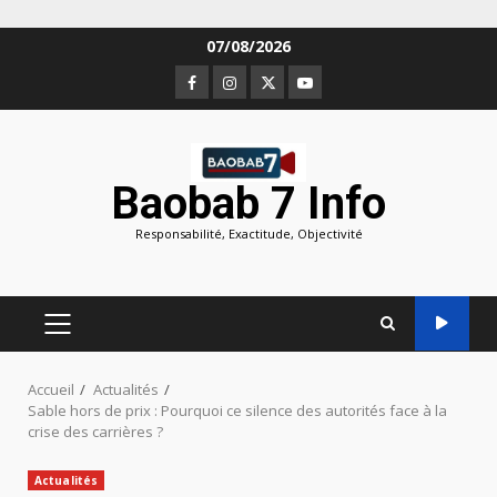
Aller
07/08/2026
au
Facebook
Instagram
Twitter
Youtube
contenu
Baobab 7 Info
Responsabilité, Exactitude, Objectivité
MENU
PRINCIPAL
Accueil
Actualités
Sable hors de prix : Pourquoi ce silence des autorités face à la
crise des carrières ?
Actualités