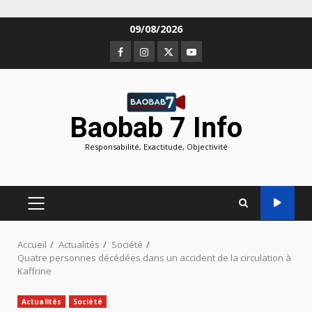
Aller
09/08/2026
au
Facebook
Instagram
Twitter
Youtube
contenu
Baobab 7 Info
Responsabilité, Exactitude, Objectivité
MENU
PRINCIPAL
Accueil
Actualités
Société
Quatre personnes décédées dans un accident de la circulation à
Kaffrine
Actualités
Société