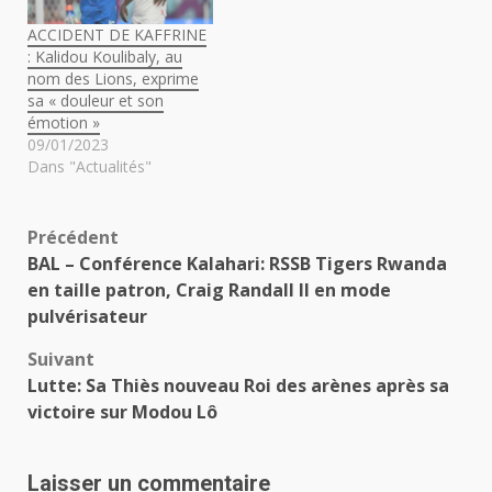
ACCIDENT DE KAFFRINE
: Kalidou Koulibaly, au
nom des Lions, exprime
sa « douleur et son
émotion »
09/01/2023
Dans "Actualités"
Navigation
Précédent
BAL – Conférence Kalahari: RSSB Tigers Rwanda
d’article
en taille patron, Craig Randall II en mode
pulvérisateur
Suivant
Lutte: Sa Thiès nouveau Roi des arènes après sa
victoire sur Modou Lô
Laisser un commentaire