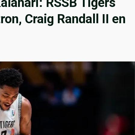
alahari: RSSB Tigers
ron, Craig Randall II en