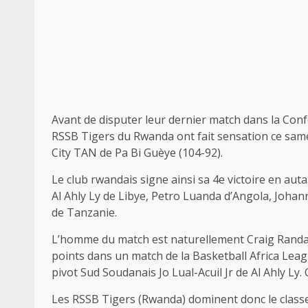
Avant de disputer leur dernier match dans la Con
RSSB Tigers du Rwanda ont fait sensation ce same
City TAN de Pa Bi Guèye (104-92).
Le club rwandais signe ainsi sa 4e victoire en aut
Al Ahly Ly de Libye, Petro Luanda d’Angola, Johan
de Tanzanie.
L’homme du match est naturellement Craig Randall I
points dans un match de la Basketball Africa Leagu
pivot Sud Soudanais Jo Lual-Acuil Jr de Al Ahly Ly. C
Les RSSB Tigers (Rwanda) dominent donc le class