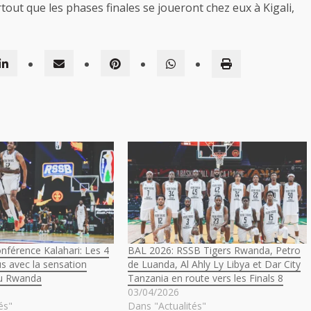
rtout que les phases finales se joueront chez eux à Kigali,
nférence Kalahari: Les 4
BAL 2026: RSSB Tigers Rwanda, Petro
us avec la sensation
de Luanda, Al Ahly Ly Libya et Dar City
du Rwanda
Tanzania en route vers les Finals 8
03/04/2026
és"
Dans "Actualités"