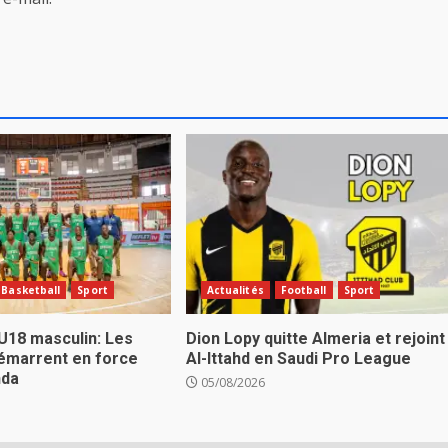
Basketball
Sport
Actualités
Football
Sport
U18 masculin: Les
Dion Lopy quitte Almeria et rejoint
émarrent en force
Al-Ittahd en Saudi Pro League
nda
05/08/2026