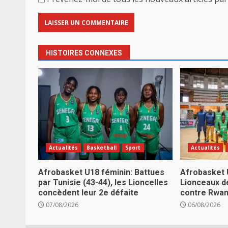
HISTOIRES CONNEXES
Actualités
Basketball
Sport
Actualités
Afrobasket U18 féminin: Battues
Afrobasket 
par Tunisie (43-44), les Lioncelles
Lionceaux d
concèdent leur 2e défaite
contre Rwa
07/08/2026
06/08/2026