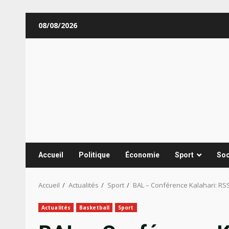
Aller
08/08/2026
au
contenu
Accueil
Politique
Économie
Sport
Soc
Accueil
Actualités
Sport
BAL – Conférence Kalahari: RSS
Actualités
Basketball
Sport