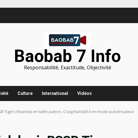
Baobab 7 Info
Responsabilité, Exactitude, Objectivité
iété
Culture
International
Vidéos
B Tigers Rwanda en taille patron, Craig Randall II en mode pulvérisateur