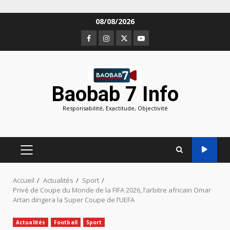
Aller
08/08/2026
au
Facebook
Instagram
Twitter
Youtube
contenu
Baobab 7 Info
Responsabilité, Exactitude, Objectivité
MENU
PRINCIPAL
Accueil
Actualités
Sport
Privé de Coupe du Monde de la FIFA 2026, l’arbitre africain Omar
Artan dirigera la Super Coupe de l’UEFA
Actualités
Football
Sport